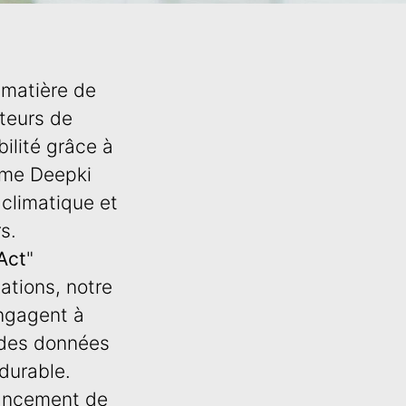
 matière de
cteurs de
bilité grâce à
orme Deepki
 climatique et
s.
Act
"
ations, notre
engagent à
t des données
durable.
lancement de