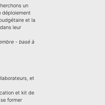
echerchons un
u déploiement
budgétaire et la
dans leur
tembre - basé à
llaborateurs, et
ation et kit de
 se former