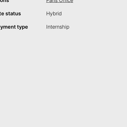
ions
Paris Office
e status
Hybrid
yment type
Internship