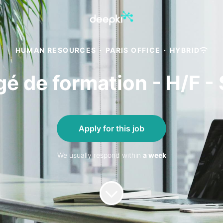
HUMAN RESOURCES
·
PARIS OFFICE
·
HYBRID
é de formation - H/F -
Apply for this job
We usually respond within
a week