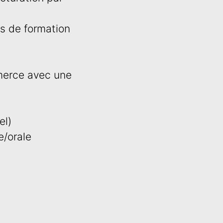
es de formation
merce avec une
el)
e/orale