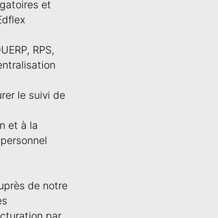
gatoires et
Edflex
 DUERP, RPS,
ntralisation
er le suivi de
n et à la
 personnel
auprès de notre
es
cturation par