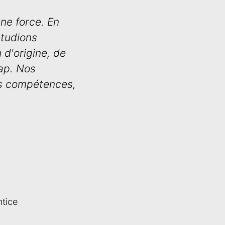
ne force. En
étudions
 d'origine, de
cap. Nos
es compétences,
tice