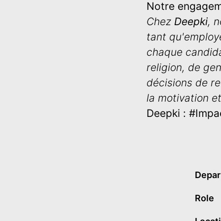
Notre engagem
Chez
Deepki
, 
tant qu'employe
chaque candidat
religion, de ge
décisions de r
la motivation et
Deepki : #Imp
Depar
Role