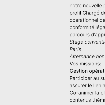
notre nouvelle 
profil
Chargé d
opérationnel de
conformité lég
parcours d’app
Stage conventio
Paris
Alternance non
Vos missions:
Gestion opérati
Participer au su
assurer le lien
Co-animer la p
contenus théma