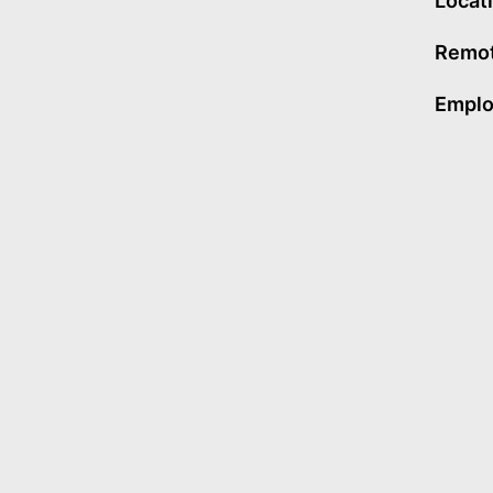
Locat
Remot
Emplo