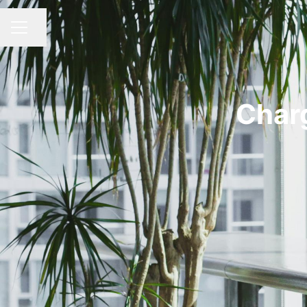
Share page
CAREER MENU
Charg